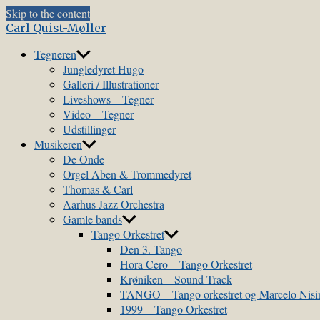
Skip to the content
Carl Quist-Møller
Tegneren
Jungledyret Hugo
Galleri / Illustrationer
Liveshows – Tegner
Video – Tegner
Udstillinger
Musikeren
De Onde
Orgel Aben & Trommedyret
Thomas & Carl
Aarhus Jazz Orchestra
Gamle bands
Tango Orkestret
Den 3. Tango
Hora Cero – Tango Orkestret
Krøniken – Sound Track
TANGO – Tango orkestret og Marcelo Nis
1999 – Tango Orkestret