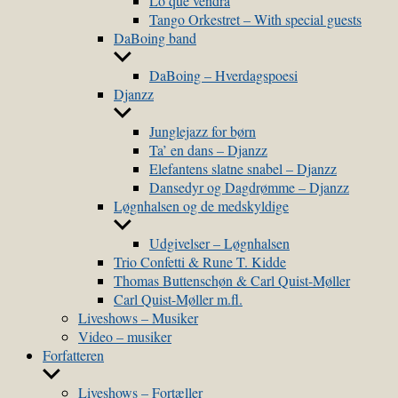
Lo que vendra
Tango Orkestret – With special guests
DaBoing band
Show
sub
DaBoing – Hverdagspoesi
menu
Djanzz
Show
sub
Junglejazz for børn
menu
Ta’ en dans – Djanzz
Elefantens slatne snabel – Djanzz
Dansedyr og Dagdrømme – Djanzz
Løgnhalsen og de medskyldige
Show
sub
Udgivelser – Løgnhalsen
menu
Trio Confetti & Rune T. Kidde
Thomas Buttenschøn & Carl Quist-Møller
Carl Quist-Møller m.fl.
Liveshows – Musiker
Video – musiker
Forfatteren
Show
sub
Liveshows – Fortæller