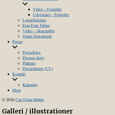
menu
Show
sub
Video – Fortæller
menu
Udgivelser – Fortæller
Løgnehistorier
Fem Fede Fabler
Video – Skuespiller
Gratis Downloads
Presse
Show
sub
Pressefotos
menu
Pressen skrev
Plakater
Pressetekster (CV)
Kontakt
Show
sub
Kalender
menu
Shop
© 2026
Carl Quist-Møller
Galleri / illustrationer