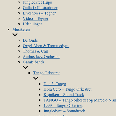
sub
Jungledyret Hugo
menu
Galleri / Illustrationer
Liveshows – Tegner
Video – Tegner
Udstillinger
Musikeren
Show
sub
De Onde
menu
Orgel Aben & Trommedyret
Thomas & Carl
Aarhus Jazz Orchestra
Gamle bands
Show
sub
Tango Orkestret
menu
Show
sub
Den 3. Tango
menu
Hora Cero – Tango Orkestret
Krøniken – Sound Track
TANGO – Tango orkestret og Marcelo Nis
1999 – Tango Orkestret
Jungledyret – Soundtrack