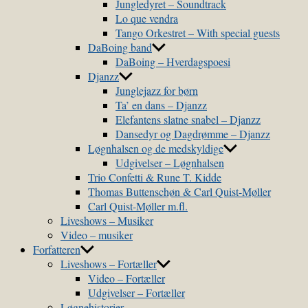
Jungledyret – Soundtrack
Lo que vendra
Tango Orkestret – With special guests
DaBoing band
DaBoing – Hverdagspoesi
Djanzz
Junglejazz for børn
Ta’ en dans – Djanzz
Elefantens slatne snabel – Djanzz
Dansedyr og Dagdrømme – Djanzz
Løgnhalsen og de medskyldige
Udgivelser – Løgnhalsen
Trio Confetti & Rune T. Kidde
Thomas Buttenschøn & Carl Quist-Møller
Carl Quist-Møller m.fl.
Liveshows – Musiker
Video – musiker
Forfatteren
Liveshows – Fortæller
Video – Fortæller
Udgivelser – Fortæller
Løgnehistorier