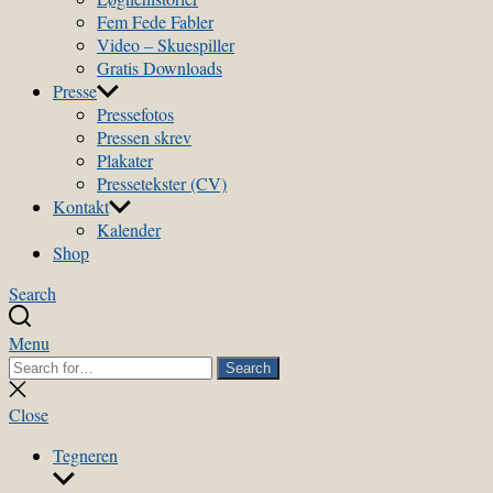
Fem Fede Fabler
Video – Skuespiller
Gratis Downloads
Presse
Pressefotos
Pressen skrev
Plakater
Pressetekster (CV)
Kontakt
Kalender
Shop
Search
Menu
Search
Search
for:
Close
search
Close
Tegneren
Show