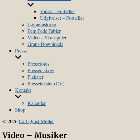
menu
Show
sub
Video – Fortæller
menu
Udgivelser – Fortæller
Løgnehistorier
Fem Fede Fabler
Video – Skuespiller
Gratis Downloads
Presse
Show
sub
Pressefotos
menu
Pressen skrev
Plakater
Pressetekster (CV)
Kontakt
Show
sub
Kalender
menu
Shop
© 2026
Carl Quist-Møller
Video – Musiker