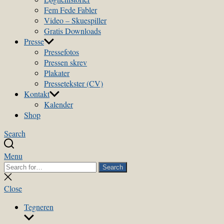
Fem Fede Fabler
Video – Skuespiller
Gratis Downloads
Presse
Pressefotos
Pressen skrev
Plakater
Pressetekster (CV)
Kontakt
Kalender
Shop
Search
Menu
Search
Search
for:
Close
search
Close
Tegneren
Show