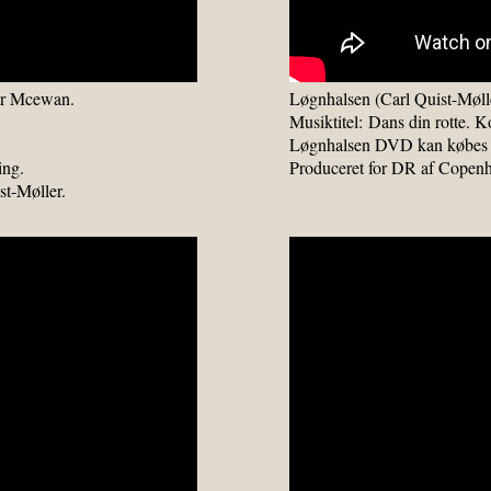
ver Mcewan.
Løgnhalsen (Carl Quist-Mølle
Musiktitel: Dans din rotte.
Løgnhalsen DVD kan købes a
ing.
Produceret for DR af Copenh
t-Møller.