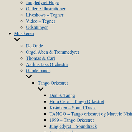
sub
Jungledyret Hugo
menu
Galleri / Illustrationer
Liveshows – Tegner
Video – Tegner
Udstillinger
Musikeren
Show
sub
De Onde
menu
Orgel Aben & Trommedyret
Thomas & Carl
Aarhus Jazz Orchestra
Gamle bands
Show
sub
Tango Orkestret
menu
Show
sub
Den 3. Tango
menu
Hora Cero – Tango Orkestret
Krøniken – Sound Track
TANGO – Tango orkestret og Marcelo Nis
1999 – Tango Orkestret
Jungledyret – Soundtrack