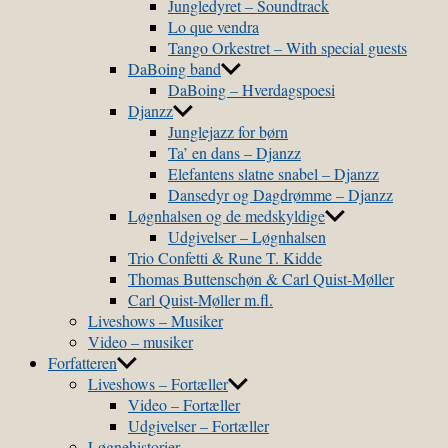
Jungledyret – Soundtrack
Lo que vendra
Tango Orkestret – With special guests
DaBoing band
DaBoing – Hverdagspoesi
Djanzz
Junglejazz for børn
Ta’ en dans – Djanzz
Elefantens slatne snabel – Djanzz
Dansedyr og Dagdrømme – Djanzz
Løgnhalsen og de medskyldige
Udgivelser – Løgnhalsen
Trio Confetti & Rune T. Kidde
Thomas Buttenschøn & Carl Quist-Møller
Carl Quist-Møller m.fl.
Liveshows – Musiker
Video – musiker
Forfatteren
Liveshows – Fortæller
Video – Fortæller
Udgivelser – Fortæller
Løgnehistorier