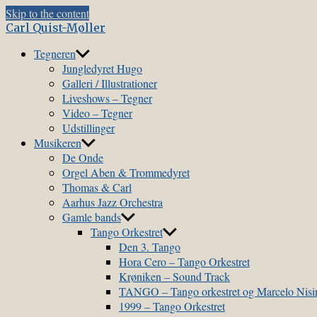
Skip to the content
Carl Quist-Møller
Tegneren
Jungledyret Hugo
Galleri / Illustrationer
Liveshows – Tegner
Video – Tegner
Udstillinger
Musikeren
De Onde
Orgel Aben & Trommedyret
Thomas & Carl
Aarhus Jazz Orchestra
Gamle bands
Tango Orkestret
Den 3. Tango
Hora Cero – Tango Orkestret
Krøniken – Sound Track
TANGO – Tango orkestret og Marcelo Nis
1999 – Tango Orkestret