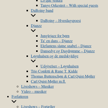
Lo que vendra
Tango Orkestret – With special guests
DaBoing band
Show
sub
DaBoing – Hverdagspoesi
menu
Djanzz
Show
sub
Junglejazz for børn
menu
Ta’ en dans – Djanzz
Elefantens slatne snabel – Djanzz
Dansedyr og Dagdrømme – Djanzz
Løgnhalsen og de medskyldige
Show
sub
Udgivelser – Løgnhalsen
menu
Trio Confetti & Rune T. Kidde
Thomas Buttenschøn & Carl Quist-Møller
Carl Quist-Møller m.fl.
Liveshows – Musiker
Video – musiker
Forfatteren
Show
sub
Liveshows – Fortæller