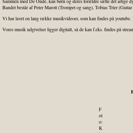
Sammen med De Onde, kan børn og deres forældre sætte det artige dydsm
Bandet består af Peter Marott (Trompet og sang), Tobias Trier (Guit
Vi har lavet en lang række musikvideoer, som kan findes på youtube.
Vores musik udgivelser ligger digitalt, så de kan f.eks. findes på st
F
F
ot
o:
K