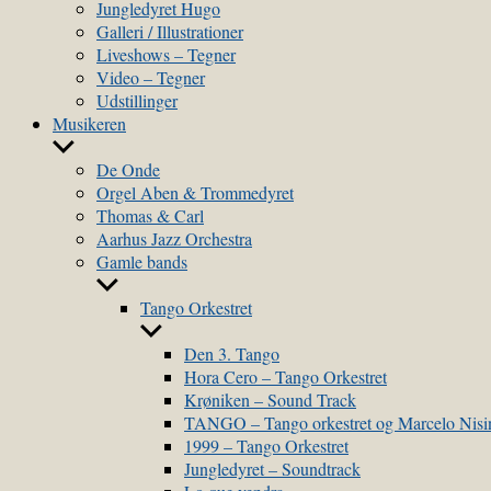
sub
Jungledyret Hugo
menu
Galleri / Illustrationer
Liveshows – Tegner
Video – Tegner
Udstillinger
Musikeren
Show
sub
De Onde
menu
Orgel Aben & Trommedyret
Thomas & Carl
Aarhus Jazz Orchestra
Gamle bands
Show
sub
Tango Orkestret
menu
Show
sub
Den 3. Tango
menu
Hora Cero – Tango Orkestret
Krøniken – Sound Track
TANGO – Tango orkestret og Marcelo Nis
1999 – Tango Orkestret
Jungledyret – Soundtrack