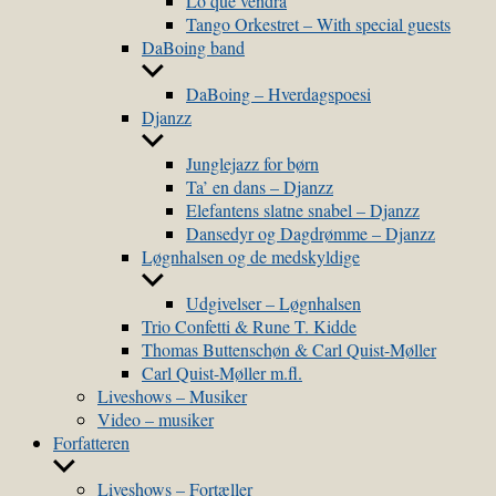
Lo que vendra
Tango Orkestret – With special guests
DaBoing band
Show
sub
DaBoing – Hverdagspoesi
menu
Djanzz
Show
sub
Junglejazz for børn
menu
Ta’ en dans – Djanzz
Elefantens slatne snabel – Djanzz
Dansedyr og Dagdrømme – Djanzz
Løgnhalsen og de medskyldige
Show
sub
Udgivelser – Løgnhalsen
menu
Trio Confetti & Rune T. Kidde
Thomas Buttenschøn & Carl Quist-Møller
Carl Quist-Møller m.fl.
Liveshows – Musiker
Video – musiker
Forfatteren
Show
sub
Liveshows – Fortæller