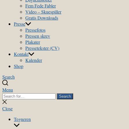
Fem Fede Fabler
Video – Skuespiller
Gratis Downloads
Presse
Pressefotos
Pressen skrev
Plakater
Pressetekster (CV)
Kontakt
Kalender
Shop
Search
Menu
Search
Search
for:
Close
search
Close
Tegneren
Show