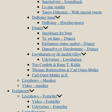
Jungledyret – Soundtrack
Lo que vendra
Tango Orkestret – With special guests
DaBoing band
DaBoing – Hverdagspoesi
Djanzz
Junglejazz for børn
Ta’ en dans – Djanzz
Elefantens slatne snabel – Djanzz
Dansedyr og Dagdrømme – Djanzz
Løgnhalsen og de medskyldige
Udgivelser – Løgnhalsen
Trio Confetti & Rune T. Kidde
Thomas Buttenschøn & Carl Quist-Møller
Carl Quist-Møller m.fl.
Liveshows – Musiker
Video – musiker
Forfatteren
Liveshows – Fortæller
Video – Fortæller
Udgivelser – Fortæller
Løgnehistorier