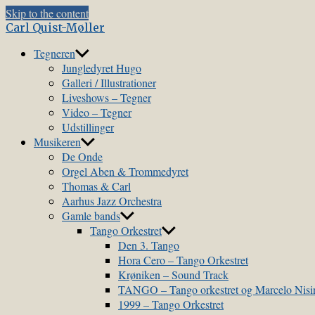
Skip to the content
Carl Quist-Møller
Tegneren
Jungledyret Hugo
Galleri / Illustrationer
Liveshows – Tegner
Video – Tegner
Udstillinger
Musikeren
De Onde
Orgel Aben & Trommedyret
Thomas & Carl
Aarhus Jazz Orchestra
Gamle bands
Tango Orkestret
Den 3. Tango
Hora Cero – Tango Orkestret
Krøniken – Sound Track
TANGO – Tango orkestret og Marcelo Nis
1999 – Tango Orkestret