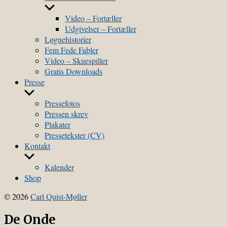
menu
Show
sub
Video – Fortæller
menu
Udgivelser – Fortæller
Løgnehistorier
Fem Fede Fabler
Video – Skuespiller
Gratis Downloads
Presse
Show
sub
Pressefotos
menu
Pressen skrev
Plakater
Pressetekster (CV)
Kontakt
Show
sub
Kalender
menu
Shop
© 2026
Carl Quist-Møller
De Onde