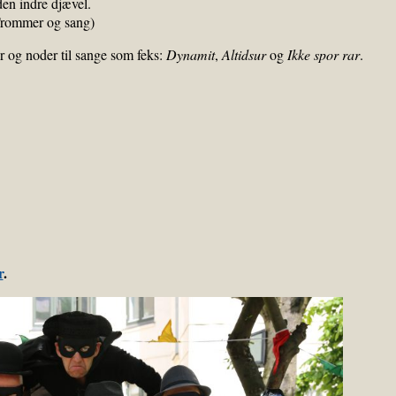
 den indre djævel.
 (Trommer og sang)
 og noder til sange som feks:
Dynamit
,
Altidsur
og
Ikke spor rar
.
r
.