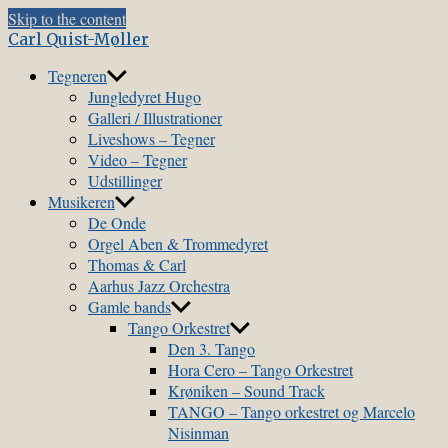
Skip to the content
Carl Quist-Møller
Tegneren
Jungledyret Hugo
Galleri / Illustrationer
Liveshows – Tegner
Video – Tegner
Udstillinger
Musikeren
De Onde
Orgel Aben & Trommedyret
Thomas & Carl
Aarhus Jazz Orchestra
Gamle bands
Tango Orkestret
Den 3. Tango
Hora Cero – Tango Orkestret
Krøniken – Sound Track
TANGO – Tango orkestret og Marcelo
Nisinman