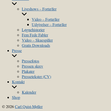
Show
sub
Liveshows – Fortæller
menu
Show
sub
Video – Fortæller
menu
Udgivelser – Fortæller
Løgnehistorier
Fem Fede Fabler
Video – Skuespiller
Gratis Downloads
Presse
Show
sub
Pressefotos
menu
Pressen skrev
Plakater
Pressetekster (CV)
Kontakt
Show
sub
Kalender
menu
Shop
© 2026
Carl Quist-Møller