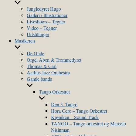
Show
sub
Jungledyret Hugo
menu
Galleri / Illustrationer
Liveshows – Tegner
Video – Tegner
Udstillinger
Musikeren
Show
sub
De Onde
menu
Orgel Aben & Trommedyret
Thomas & Carl
Aarhus Jazz Orchestra
Gamle bands
Show
sub
Tango Orkestret
menu
Show
sub
Den 3. Tango
menu
Hora Cero – Tango Orkestret
Krøniken – Sound Track
TANGO – Tango orkestret og Marcelo
Nisinman