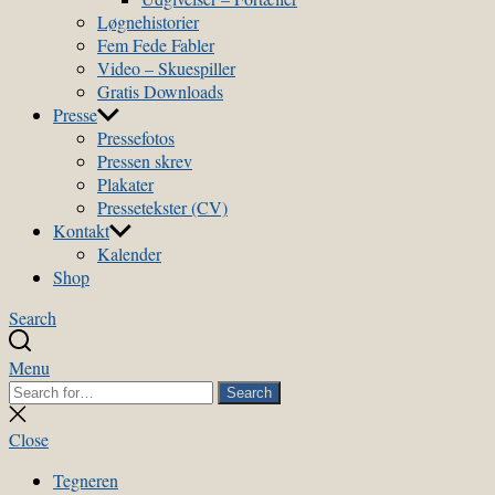
Løgnehistorier
Fem Fede Fabler
Video – Skuespiller
Gratis Downloads
Presse
Pressefotos
Pressen skrev
Plakater
Pressetekster (CV)
Kontakt
Kalender
Shop
Search
Menu
Search
Search
for:
Close
search
Close
Tegneren