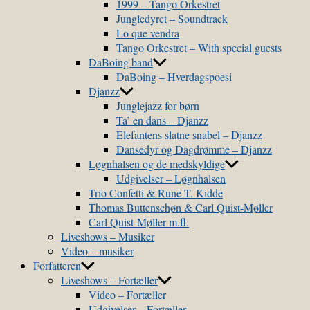
1999 – Tango Orkestret
Jungledyret – Soundtrack
Lo que vendra
Tango Orkestret – With special guests
DaBoing band
DaBoing – Hverdagspoesi
Djanzz
Junglejazz for børn
Ta’ en dans – Djanzz
Elefantens slatne snabel – Djanzz
Dansedyr og Dagdrømme – Djanzz
Løgnhalsen og de medskyldige
Udgivelser – Løgnhalsen
Trio Confetti & Rune T. Kidde
Thomas Buttenschøn & Carl Quist-Møller
Carl Quist-Møller m.fl.
Liveshows – Musiker
Video – musiker
Forfatteren
Liveshows – Fortæller
Video – Fortæller
Udgivelser – Fortæller