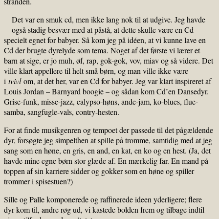
stranden.
Det var en smuk cd, men ikke lang nok til at udgive. Jeg havde
også stadig besvær med at påstå, at dette skulle være en Cd
specielt egnet for babyer. Så kom jeg på idéen, at vi kunne lave en
Cd der brugte dyrelyde som tema. Noget af det første vi lærer et
barn at sige, er jo muh, øf, rap, gok-gok, vov, miav og så videre. Det
ville klart appellere til helt små børn, og man ville ikke være
i
tvivl
om, at det her, var en Cd for babyer. Jeg var klart inspireret af
Louis Jordan – Barnyard boogie – og sådan kom Cd’en Dansedyr.
Grise-funk, misse-jazz, calypso-høns, ande-jam, ko-blues, flue-
samba, sangfugle-vals, contry-hesten.
For at finde musikgenren og tempoet der passede til det pågældende
dyr, forsøgte jeg simpelthen at spille på tromme, samtidig med at jeg
sang som en høne, en gris, en and, en kat, en ko og en hest. (Ja, det
havde mine egne børn stor glæde af. En mærkelig far. En mand på
toppen af sin karriere sidder og gokker som en høne og spiller
trommer i spisestuen?)
Sille og Palle komponerede og raffinerede ideen yderligere; flere
dyr kom til, andre røg ud, vi kastede bolden frem og tilbage indtil