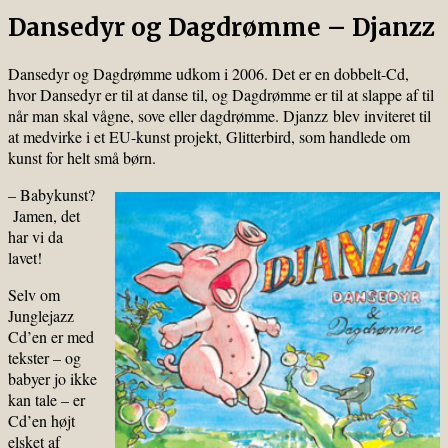
Dansedyr og Dagdrømme – Djanzz
Dansedyr og Dagdrømme udkom i 2006. Det er en dobbelt-Cd,
hvor Dansedyr er til at danse til, og Dagdrømme er til at slappe af til
når man skal vågne, sove eller dagdrømme. Djanzz blev inviteret til
at medvirke i et EU-kunst projekt, Glitterbird, som handlede om
kunst for helt små børn.
– Babykunst?
Jamen, det
har vi da
lavet!
Selv om
Junglejazz
Cd’en er med
tekster – og
babyer jo ikke
kan tale – er
Cd’en højt
elsket af