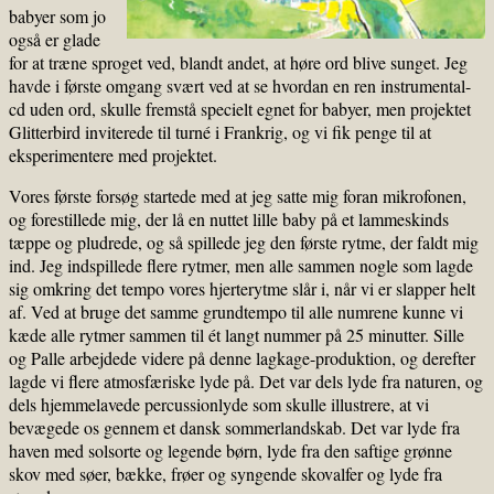
babyer som jo
også er glade
for at træne sproget ved, blandt andet, at høre ord blive sunget. Jeg
havde i første omgang svært ved at se hvordan en ren instrumental-
cd uden ord, skulle fremstå specielt egnet for babyer, men projektet
Glitterbird inviterede til turné i Frankrig, og vi fik penge til at
eksperimentere med projektet.
Vores første forsøg startede med at jeg satte mig foran mikrofonen,
og forestillede mig, der lå en nuttet lille baby på et lammeskinds
tæppe og pludrede, og så spillede jeg den første rytme, der faldt mig
ind. Jeg indspillede flere rytmer, men alle sammen nogle som lagde
sig omkring det tempo vores hjerterytme slår i, når vi er slapper helt
af. Ved at bruge det samme grundtempo til alle numrene kunne vi
kæde alle rytmer sammen til ét langt nummer på 25 minutter. Sille
og Palle arbejdede videre på denne lagkage-produktion, og derefter
lagde vi flere atmosfæriske lyde på. Det var dels lyde fra naturen, og
dels hjemmelavede percussionlyde som skulle illustrere, at vi
bevægede os gennem et dansk sommerlandskab. Det var lyde fra
haven med solsorte og legende børn, lyde fra den saftige grønne
skov med søer, bække, frøer og syngende skovalfer og lyde fra