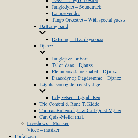
1999 – Tango Orkestret
Jungledyret – Soundtrack
Lo que vendra
Tango Orkestret – With special guests
DaBoing band
Show
sub
DaBoing – Hverdagspoesi
menu
Djanzz
Show
sub
Junglejazz for børn
menu
Ta’ en dans – Djanzz
Elefantens slatne snabel – Djanzz
Dansedyr og Dagdrømme – Djanzz
Løgnhalsen og de medskyldige
Show
sub
Udgivelser – Løgnhalsen
menu
Trio Confetti & Rune T. Kidde
Thomas Buttenschøn & Carl Quist-Møller
Carl Quist-Møller m.fl.
Liveshows – Musiker
Video – musiker
Forfatteren