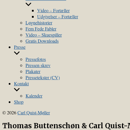
menu
Show
sub
Video – Fortæller
menu
Udgivelser – Fortæller
Løgnehistorier
Fem Fede Fabler
Video – Skuespiller
Gratis Downloads
Presse
Show
sub
Pressefotos
menu
Pressen skrev
Plakater
Pressetekster (CV)
Kontakt
Show
sub
Kalender
menu
Shop
© 2026
Carl Quist-Møller
Thomas Buttenschøn & Carl Quist-