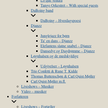
Lo que vendra
Tango Orkestret – With special guests
DaBoing band
Show
sub
DaBoing – Hverdagspoesi
menu
Djanzz
Show
sub
Junglejazz for børn
menu
Ta’ en dans – Djanzz
Elefantens slatne snabel – Djanzz
Dansedyr og Dagdrømme – Djanzz
Løgnhalsen og de medskyldige
Show
sub
Udgivelser – Løgnhalsen
menu
Trio Confetti & Rune T. Kidde
Thomas Buttenschøn & Carl Quist-Møller
Carl Quist-Møller m.fl.
Liveshows – Musiker
Video – musiker
Forfatteren
Show
sub
Liveshows – Fortæller