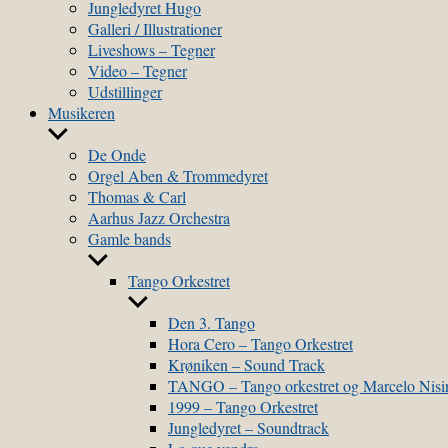
sub
Jungledyret Hugo
menu
Galleri / Illustrationer
Liveshows – Tegner
Video – Tegner
Udstillinger
Musikeren
Show
sub
De Onde
menu
Orgel Aben & Trommedyret
Thomas & Carl
Aarhus Jazz Orchestra
Gamle bands
Show
sub
Tango Orkestret
menu
Show
sub
Den 3. Tango
menu
Hora Cero – Tango Orkestret
Krøniken – Sound Track
TANGO – Tango orkestret og Marcelo Nis
1999 – Tango Orkestret
Jungledyret – Soundtrack