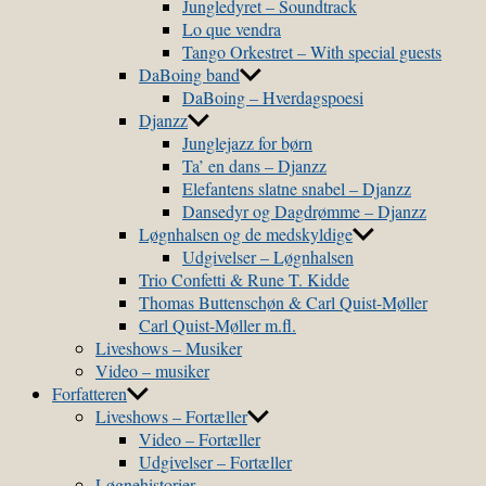
Jungledyret – Soundtrack
Lo que vendra
Tango Orkestret – With special guests
DaBoing band
DaBoing – Hverdagspoesi
Djanzz
Junglejazz for børn
Ta’ en dans – Djanzz
Elefantens slatne snabel – Djanzz
Dansedyr og Dagdrømme – Djanzz
Løgnhalsen og de medskyldige
Udgivelser – Løgnhalsen
Trio Confetti & Rune T. Kidde
Thomas Buttenschøn & Carl Quist-Møller
Carl Quist-Møller m.fl.
Liveshows – Musiker
Video – musiker
Forfatteren
Liveshows – Fortæller
Video – Fortæller
Udgivelser – Fortæller
Løgnehistorier