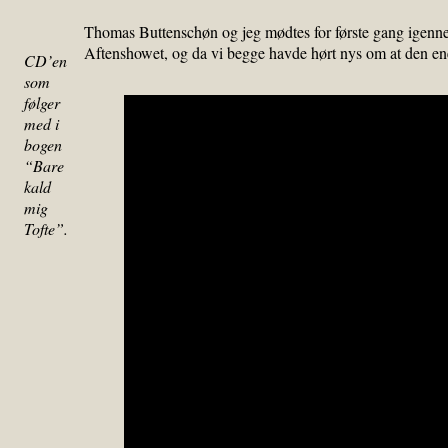
Thomas Buttenschøn og jeg mødtes for første gang igennem 
Aftenshowet, og da vi begge havde hørt nys om at den ene
CD’en
som
følger
med i
bogen
“Bare
kald
mig
Tofte”.