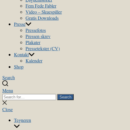
Fem Fede Fabler
Video – Skuespiller
Gratis Downloads
Presse
Pressefotos
Pressen skrev
Plakater
Pressetekster (CV)
Kontakt
Kalender
Shop
Search
Menu
Search
Search
for:
Close
search
Close
Tegneren
Show