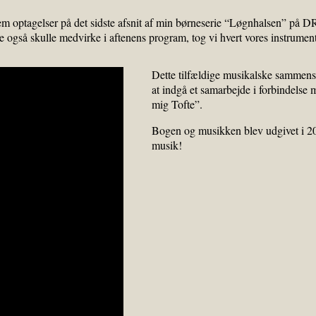
optagelser på det sidste afsnit af min børneserie “Løgnhalsen” på DR i
 også skulle medvirke i aftenens program, tog vi hvert vores instrume
Dette tilfældige musikalske sammenstø
at indgå et samarbejde i forbindel
mig Tofte”.
Bogen og musikken blev udgivet i 201
musik!