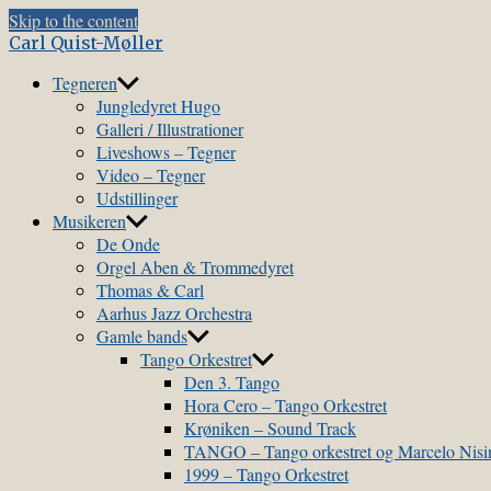
Skip to the content
Carl Quist-Møller
Tegneren
Jungledyret Hugo
Galleri / Illustrationer
Liveshows – Tegner
Video – Tegner
Udstillinger
Musikeren
De Onde
Orgel Aben & Trommedyret
Thomas & Carl
Aarhus Jazz Orchestra
Gamle bands
Tango Orkestret
Den 3. Tango
Hora Cero – Tango Orkestret
Krøniken – Sound Track
TANGO – Tango orkestret og Marcelo Nis
1999 – Tango Orkestret