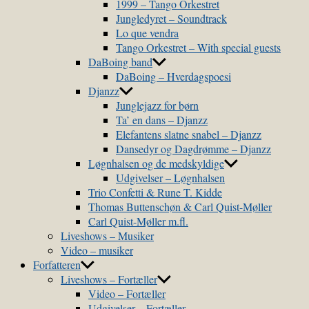
1999 – Tango Orkestret
Jungledyret – Soundtrack
Lo que vendra
Tango Orkestret – With special guests
DaBoing band
DaBoing – Hverdagspoesi
Djanzz
Junglejazz for børn
Ta’ en dans – Djanzz
Elefantens slatne snabel – Djanzz
Dansedyr og Dagdrømme – Djanzz
Løgnhalsen og de medskyldige
Udgivelser – Løgnhalsen
Trio Confetti & Rune T. Kidde
Thomas Buttenschøn & Carl Quist-Møller
Carl Quist-Møller m.fl.
Liveshows – Musiker
Video – musiker
Forfatteren
Liveshows – Fortæller
Video – Fortæller
Udgivelser – Fortæller