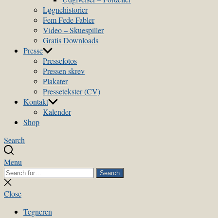
Løgnehistorier
Fem Fede Fabler
Video – Skuespiller
Gratis Downloads
Presse
Pressefotos
Pressen skrev
Plakater
Pressetekster (CV)
Kontakt
Kalender
Shop
Search
Menu
Search
Search
for:
Close
search
Close
Tegneren