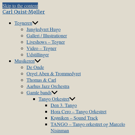
Skip to the content
Carl Quist-Møller
Tegneren
Jungledyret Hugo
Galleri / Illustrationer
Liveshows – Tegner
Video – Tegner
Udstillinger
Musikeren
De Onde
Orgel Aben & Trommedyret
Thomas & Carl
Aarhus Jazz Orchestra
Gamle bands
Tango Orkestret
Den 3. Tango
Hora Cero – Tango Orkestret
Krøniken – Sound Track
TANGO – Tango orkestret og Marcelo
Nisinman