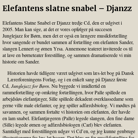
Elefantens slatne snabel – Djanzz
Elefantens Slatne Snabel er Djanzz tredje Cd, den er udgivet i
2005. Man kan sige, at det er vores opfølger på succesen
Junglejazz for Børn, men det er også en længere musikfortælling
hvor sangende er bundet sammen af fortælling om elefanten Sander,
slangen Lennert og ørnen Yrsa. Annemone teateret inviterede os til
at lave en børneteater forestilling, og sammen dramatiserede vi min
historie om Sander.
Historien havde tidligere været udgivet som læs-let bog på Dansk
Lærerforeningens Forlag, og i en enkelt sang på Djanzz første
Cd,
Junglejazz for Børn
. Nu byggede vi imidlertid en
rammefortælling op omkring fortællingen, hvor Palle spillede en
arbejdsløs elefantjæger, Sille spillede dekadent overklassedame som
gerne ville male elefanter, og jeg spiller adfærdsbiolog. Vi mødtes på
savannen, og sammen fortalte vi historien om elefanten, der havde
en lam snabel. Elefantjægeren (Palle) legede slangen, den fine dame
(Sille) legede ørnen og adfærdsbiologen (Carl) blev elefanten.
Samtidigt med forestillingen udgav vi Cd’en, og jeg kunne genbruge
illustrationerne fra læs-let bogen. Det blev en fin musikfortælling for