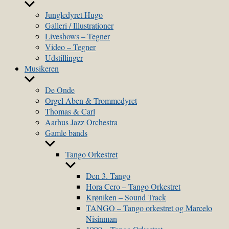
Show
sub
Jungledyret Hugo
menu
Galleri / Illustrationer
Liveshows – Tegner
Video – Tegner
Udstillinger
Musikeren
Show
sub
De Onde
menu
Orgel Aben & Trommedyret
Thomas & Carl
Aarhus Jazz Orchestra
Gamle bands
Show
sub
Tango Orkestret
menu
Show
sub
Den 3. Tango
menu
Hora Cero – Tango Orkestret
Krøniken – Sound Track
TANGO – Tango orkestret og Marcelo
Nisinman