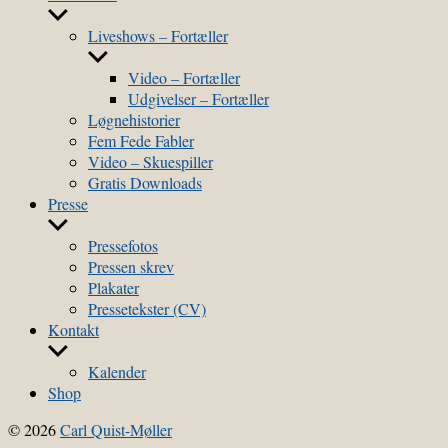
Show
sub
Liveshows – Fortæller
menu
Show
sub
Video – Fortæller
menu
Udgivelser – Fortæller
Løgnehistorier
Fem Fede Fabler
Video – Skuespiller
Gratis Downloads
Presse
Show
sub
Pressefotos
menu
Pressen skrev
Plakater
Pressetekster (CV)
Kontakt
Show
sub
Kalender
menu
Shop
© 2026
Carl Quist-Møller