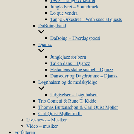
1999 – Tango Orkestret
Jungledyret – Soundtrack
Lo que vendra
Tango Orkestret – With special guests
DaBoing band
Show
sub
DaBoing – Hverdagspoesi
menu
Djanzz
Show
sub
Junglejazz for børn
menu
Ta’ en dans – Djanzz
Elefantens slatne snabel – Djanzz
Dansedyr og Dagdrømme – Djanzz
Løgnhalsen og de medskyldige
Show
sub
Udgivelser – Løgnhalsen
menu
Trio Confetti & Rune T. Kidde
Thomas Buttenschøn & Carl Quist-Møller
Carl Quist-Møller m.fl.
Liveshows – Musiker
Video – musiker
Forfatteren